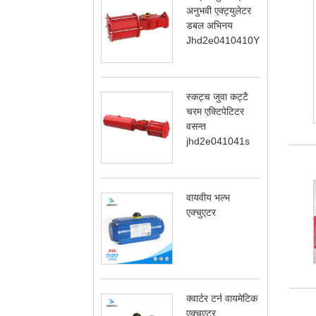
अनुभवी एक्ट्युलेटर
डबल अभिनय
Jhd2e0410410YDA
स्कट्च जुवा कट्टै
चरम एक्टिपेटिटर
वसन्त
jhd2e041041s
वायवीय भल्भ
एक्चुएटर
क्वार्टर टर्न वायमेटिक
एक्चुएटर