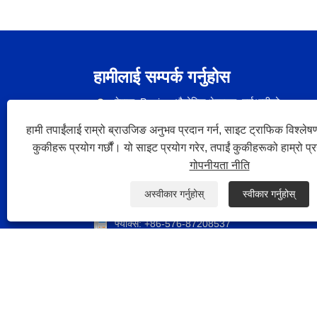
हामीलाई सम्पर्क गर्नुहोस
ठेगाना: Puqing औद्योगिक क्षेत्रहरू, माईआनीको s
ubdistry, युहुलु शहर, Tahizou, zhejiag
प्रान्त, चीन
हामी तपाईंलाई राम्रो ब्राउजिङ अनुभव प्रदान गर्न, साइट ट्राफिक विश्लेषण
कुकीहरू प्रयोग गर्छौं। यो साइट प्रयोग गरेर, तपाईं कुकीहरूको हाम्रो प्
टेलिफोन:
+86-576-87208157
गोपनीयता नीति
फोन:
+86-13586189388
अस्वीकार गर्नुहोस्
स्वीकार गर्नुहोस्
इमेल:
juhang@juhangkj.com.cn
फ्याक्स: +86-576-87208537
घर
हाम्रोबारे
पानी
समाचार
डाउनलो
प्रतिलिपि अ