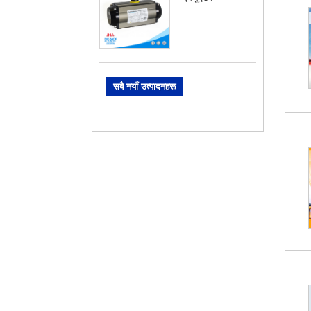
सबै नयाँ उत्पादनहरू