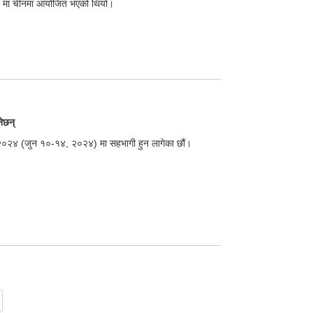
005 मा चीनमा आयोजित भएको थियो।
नेछन्
्शनी २०२४ (जुन १०-१४, २०२४) मा सहभागी हुन लागेका छौं।